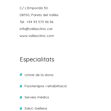
C/ L’Empordà 30
08150, Parets del Vallès
Tel.: +34 93 573 96 96
info@vallesclinic.cat
www.vallesclinic.com
Especialitats
unitat de la dona
fisioteràpia i rehabilitació
serveis mèdics
salut i bellesa