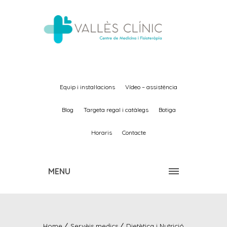
equip i instal·lacions
vídeo – assistència
blog
targeta regal i catàlegs
botiga
horaris
contacte
MENU
Home
Servèis medics
Dietètica i Nutrició