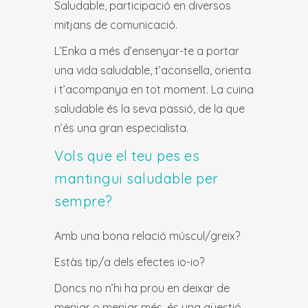
Saludable, participació en diversos
mitjans de comunicació.
L’Enka a més d’ensenyar-te a portar
una vida saludable, t’aconsella, orienta
i t’acompanya en tot moment. La cuina
saludable és la seva passió, de la que
n’és una gran especialista.
Vols que el teu pes es
mantingui saludable per
sempre?
Amb una bona relació múscul/greix?
Estàs tip/a dels efectes io-io?
Doncs no n’hi ha prou en deixar de
menjar o menjar més, és una qüestió