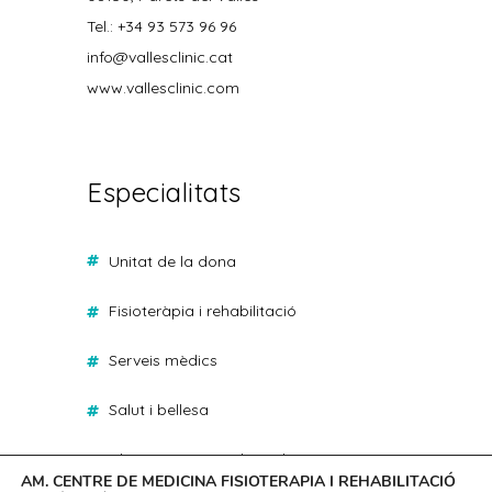
Tel.: +34 93 573 96 96
info@vallesclinic.cat
www.vallesclinic.com
Especialitats
unitat de la dona
fisioteràpia i rehabilitació
serveis mèdics
salut i bellesa
classes presencials i online
AM. CENTRE DE MEDICINA FISIOTERAPIA I REHABILITACIÓ