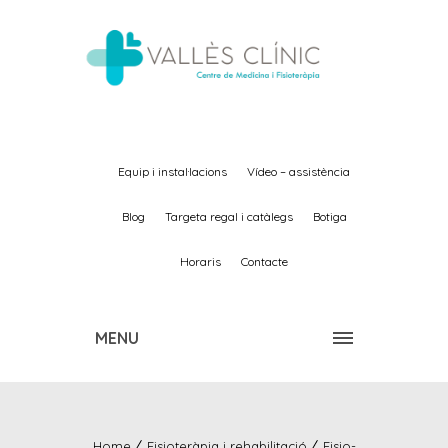
equip i instal·lacions
vídeo – assistència
blog
targeta regal i catàlegs
botiga
horaris
contacte
MENU
Home
Fisioteràpia i rehabilitació
Fisio-