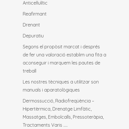
Anticel·lulític
Reafirmant
Drenant
Depuratiu
Segons el propòsit marcat i després
de fer una valoració establim una fita a
aconseguir i marquem les pautes de
treball
Les nostres tècniques a utilitzar son
manuals i aparatològiques
Dermossucció, Radiofreqüència –
Hipertèrmica, Drenatge Limfàtic,
Massatges, Embolcalls, Pressoteràpia,
Tractaments Varis …..