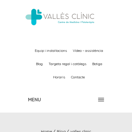
equip i instal·lacions
vídeo – assistència
blog
targeta regal i catàlegs
botiga
horaris
contacte
MENU
Home
Blog
valles clinic