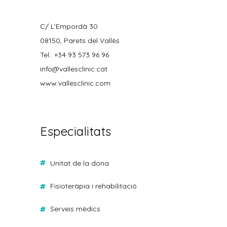
C/ L’Empordà 30
08150, Parets del Vallès
Tel.: +34 93 573 96 96
info@vallesclinic.cat
www.vallesclinic.com
Especialitats
unitat de la dona
fisioteràpia i rehabilitació
serveis mèdics