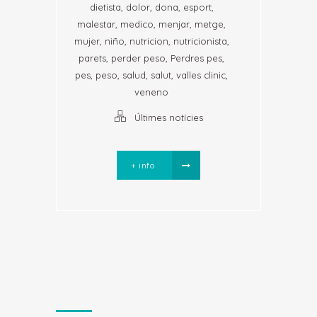
,
,
,
,
dietista
dolor
dona
esport
,
,
,
,
malestar
medico
menjar
metge
,
,
,
,
mujer
niño
nutricion
nutricionista
,
,
,
parets
perder peso
Perdres pes
,
,
,
,
,
pes
peso
salud
salut
valles clinic
veneno
Últimes notícies
+ info