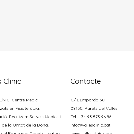
 Clinic
Contacte
ÍNIC. Centre Mèdic.
C/ L’Empordà 30
tzats en Fisioteràpia,
08150, Parets del Vallès
ació. Realitzem Serveis Mèdics i
Tel.: +34 93 573 96 96
de la Unitat de la Dona.
info@vallesclinic.cat
 del Programa Canvi d'Imatge
www.vallesclinic.com