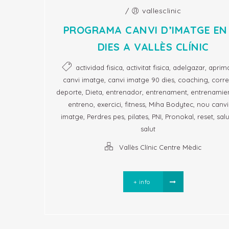
/
vallesclinic
PROGRAMA CANVI D’IMATGE EN
DIES A VALLÈS CLÍNIC
,
,
,
actividad fisica
activitat fisica
adelgazar
aprim
,
,
,
canvi imatge
canvi imatge 90 dies
coaching
corre
,
,
,
,
deporte
Dieta
entrenador
entrenament
entrenamie
,
,
,
,
entreno
exercici
fitness
Miha Bodytec
nou canvi
,
,
,
,
,
,
imatge
Perdres pes
pilates
PNI
Pronokal
reset
sal
salut
Vallès Clínic Centre Mèdic
+ info