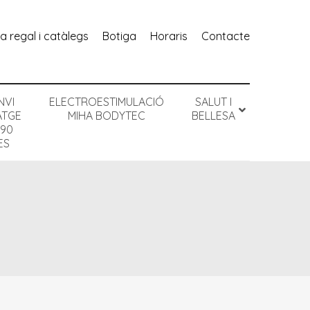
ta regal i catàlegs
botiga
horaris
contacte
NVI
ELECTROESTIMULACIÓ
SALUT I
ATGE
MIHA BODYTEC
BELLESA
 90
ES