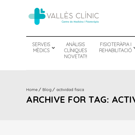
SERVEIS
ANÀLISIS
FISIOTERÀPIA I
MÈDICS
CLÍNIQUES
REHABILITACIÓ
NOVETAT!!
Home
Blog
actividad fisica
ARCHIVE FOR TAG: ACTI