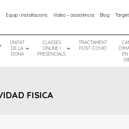
equip i instal·lacions
vídeo – assistència
blog
targe
UNITAT
CLASSES
TRACTAMENT
CA
DE LA
ONLINE I
POST-COVID
D’IM
DONA
PRESENCIALS
EN
DI
VIDAD FISICA