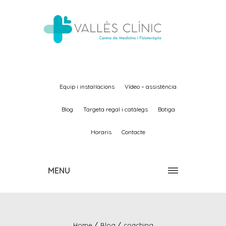
equip i instal·lacions
vídeo – assistència
blog
targeta regal i catàlegs
botiga
horaris
contacte
MENU
Home
Blog
coaching