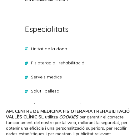
Especialitats
unitat de la dona
fisioteràpia i rehabilitació
serveis mèdics
salut i bellesa
classes presencials i online
AM. CENTRE DE MEDICINA FISIOTERAPIA I REHABILITACIÓ
VALLÈS CLÍNIC SL
utilitza
COOKIES
per garantir el correcte
canvi d’imatge en 90 dies
funcionament del nostre portal web, millorant la seguretat, per
obtenir una eficàcia i una personalització superiors, per recollir
dades estadístiques i per mostrar-li publicitat rellevant.