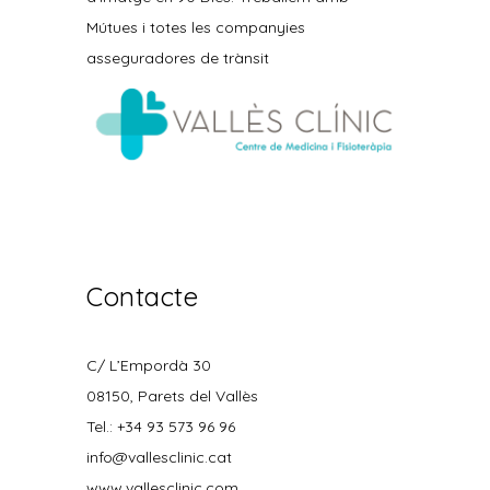
Mútues i totes les companyies
asseguradores de trànsit
Contacte
C/ L’Empordà 30
08150, Parets del Vallès
Tel.: +34 93 573 96 96
info@vallesclinic.cat
www.vallesclinic.com