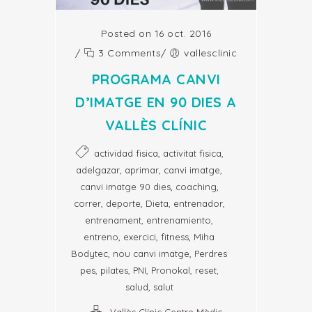
Posted on 16 oct. 2016
/
3 Comments
/
vallesclinic
PROGRAMA CANVI
D’IMATGE EN 90 DIES A
VALLÈS CLÍNIC
,
,
actividad fisica
activitat fisica
,
,
,
adelgazar
aprimar
canvi imatge
,
,
canvi imatge 90 dies
coaching
,
,
,
,
correr
deporte
Dieta
entrenador
,
,
entrenament
entrenamiento
,
,
,
entreno
exercici
fitness
Miha
,
,
Bodytec
nou canvi imatge
Perdres
,
,
,
,
,
pes
pilates
PNI
Pronokal
reset
,
salud
salut