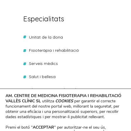
Especialitats
unitat de la dona
fisioteràpia i rehabilitació
serveis mèdics
salut i bellesa
classes presencials i online
AM. CENTRE DE MEDICINA FISIOTERAPIA I REHABILITACIÓ
VALLÈS CLÍNIC SL
utilitza
COOKIES
per garantir el correcte
canvi d’imatge en 90 dies
funcionament del nostre portal web, millorant la seguretat, per
obtenir una eficàcia i una personalització superiors, per recollir
dades estadístiques i per mostrar-li publicitat rellevant.
Premi el botó "
ACCEPTAR
" per autoritzar-ne el seu ús,