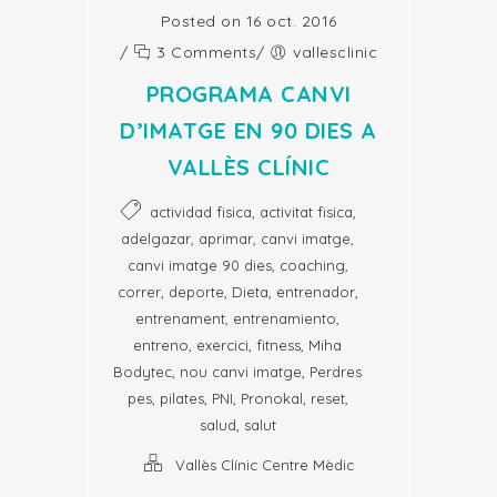
Posted on 16 oct. 2016
/
3 Comments
/
vallesclinic
PROGRAMA CANVI
D’IMATGE EN 90 DIES A
VALLÈS CLÍNIC
,
,
actividad fisica
activitat fisica
,
,
,
adelgazar
aprimar
canvi imatge
,
,
canvi imatge 90 dies
coaching
,
,
,
,
correr
deporte
Dieta
entrenador
,
,
entrenament
entrenamiento
,
,
,
entreno
exercici
fitness
Miha
,
,
Bodytec
nou canvi imatge
Perdres
,
,
,
,
,
pes
pilates
PNI
Pronokal
reset
,
salud
salut
Vallès Clínic Centre Mèdic