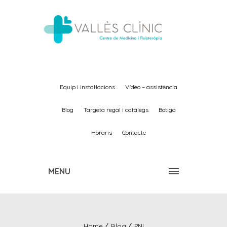
equip i instal·lacions
vídeo – assistència
blog
targeta regal i catàlegs
botiga
horaris
contacte
MENU
Home
Blog
PNI